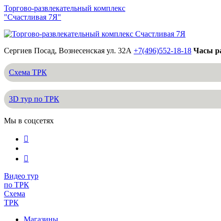
Торгово-развлекательный комплекс
"Счастливая 7Я"
Сергиев Посад, Вознесенская ул. 32А
+7(496)552-18-18
Часы ра
Схема ТРК
3D тур по ТРК
Мы в соцсетях
Видео тур
по ТРК
Схема
ТРК
Магазины