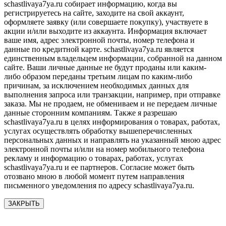
schastlivaya7ya.ru собирает информацию, когда вы
регистрируетесь на сайте, заходите на свой аккаунт,
оформляете заявку (или совершаете покупку), участвуете в
акции и/или выходите из аккаунта. Информация включает
ваше имя, адрес электронной почты, номер телефона и
данные по кредитной карте. schastlivaya7ya.ru является
единственным владельцем информации, собранной на данном
сайте. Ваши личные данные не будут проданы или каким-
либо образом переданы третьим лицам по каким-либо
причинам, за исключением необходимых данных для
выполнения запроса или транзакции, например, при отправке
заказа. Мы не продаем, не обмениваем и не передаем личные
данные сторонним компаниям. Также я разрешаю
schastlivaya7ya.ru в целях информирования о товарах, работах,
услугах осуществлять обработку вышеперечисленных
персональных данных и направлять на указанный мною адрес
электронной почты и/или на номер мобильного телефона
рекламу и информацию о товарах, работах, услугах
schastlivaya7ya.ru и ее партнеров. Согласие может быть
отозвано мною в любой момент путем направления
письменного уведомления по адресу schastlivaya7ya.ru.
ЗАКРЫТЬ