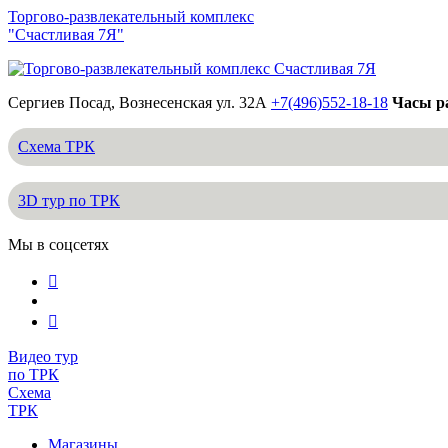
Торгово-развлекательный комплекс
"Счастливая 7Я"
Сергиев Посад, Вознесенская ул. 32А
+7(496)552-18-18
Часы ра
Схема ТРК
3D тур по ТРК
Мы в соцсетях
Видео тур
по ТРК
Схема
ТРК
Магазины