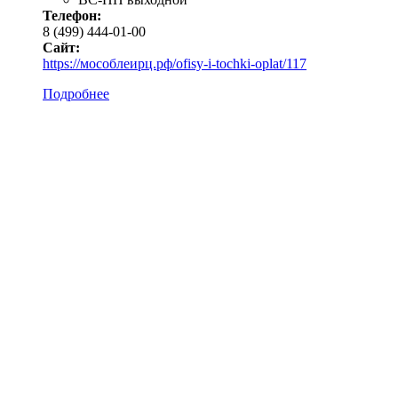
Телефон:
8 (499) 444-01-00
Сайт:
https://мособлеирц.рф/ofisy-i-tochki-oplat/117
Подробнее