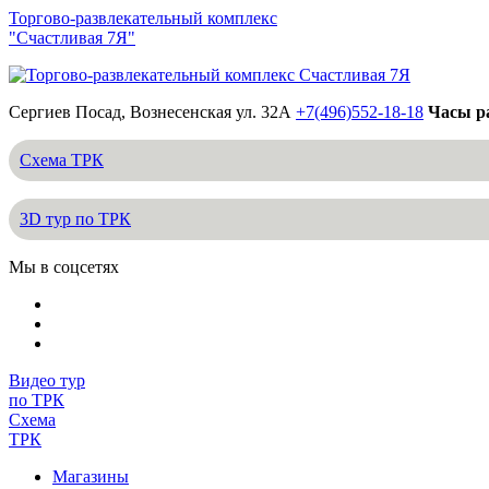
Торгово-развлекательный комплекс
"Счастливая 7Я"
Сергиев Посад, Вознесенская ул. 32А
+7(496)552-18-18
Часы ра
Схема ТРК
3D тур по ТРК
Мы в соцсетях
Видео тур
по ТРК
Схема
ТРК
Магазины