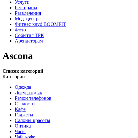
Услуги
Рестораны
Развлечения
Мед. центр
Фитнес-клуб BOOMFIT
Фото
События ТРК
Арендаторам
Ascona
Список категорий
Категории
Одежда
Досуг, отдых
Ремон телефонов
Сладости
Кафе
Гаджеты
Салоны-красоты
Оптика
Часы
Чай, кофе