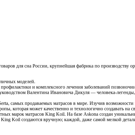
товаров для сна России, крупнейшая фабрика по производству о
зличных моделей.
ля профилактики и комплексного лечения заболеваний позвоночни
руководством Валентина Ивановича Дикуля — человека-легенды,
erta, самых продаваемых матрасов в мире. Изучив возможности в
пы, которая может качественно и технологично создавать на св
ных марок матрасов King Koil. На базе Askona создан уникальн
 King Koil создаются вручную; каждой, даже самой мелкой детал