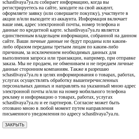
schastlivaya7ya.ru собирает информацию, когда вы
регистрируетесь на сайте, заходите на свой аккаунт,
оформляете заявку (или совершаете покупку), участвуете в
акции и/или выходите из аккаунта. Информация включает
ваше имя, адрес электронной почты, номер телефона и
данные по кредитной карте. schastlivaya7ya.ru является
единственным владельцем информации, собранной на данном
сайте. Ваши личные данные не будут проданы или каким-
либо образом переданы третьим лицам по каким-либо
причинам, за исключением необходимых данных для
выполнения запроса или транзакции, например, при отправке
заказа. Мы не продаем, не обмениваем и не передаем личные
данные сторонним компаниям. Также я разрешаю
schastlivaya7ya.ru в целях информирования о товарах, работах,
услугах осуществлять обработку вышеперечисленных
персональных данных и направлять на указанный мною адрес
электронной почты и/или на номер мобильного телефона
рекламу и информацию о товарах, работах, услугах
schastlivaya7ya.ru и ее партнеров. Согласие может быть
отозвано мною в любой момент путем направления
письменного уведомления по адресу schastlivaya7ya.ru.
ЗАКРЫТЬ