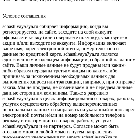
Условие соглашения
schastlivaya7ya.ru собирает информацию, когда вы
регистрируетесь на сайте, заходите на свой аккаунт,
оформляете заявку (или совершаете покупку), участвуете в
акции и/или выходите из аккаунта. Информация включает
ваше имя, адрес электронной почты, номер телефона и
данные по кредитной карте. schastlivaya7ya.ru является
единственным владельцем информации, собранной на данном
сайте. Ваши личные данные не будут проданы или каким-
либо образом переданы третьим лицам по каким-либо
причинам, за исключением необходимых данных для
выполнения запроса или транзакции, например, при отправке
заказа. Мы не продаем, не обмениваем и не передаем личные
данные сторонним компаниям. Также я разрешаю
schastlivaya7ya.ru в целях информирования о товарах, работах,
услугах осуществлять обработку вышеперечисленных
персональных данных и направлять на указанный мною адрес
электронной почты и/или на номер мобильного телефона
рекламу и информацию о товарах, работах, услугах
schastlivaya7ya.ru и ее партнеров. Согласие может быть
отозвано мною в любой момент путем направления
письменного уведомления по адресу schastlivaya7ya.ru.