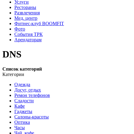
Услуги
Рестораны
Развлечения
Мед. центр
Фитнес-клуб BOOMFIT
Фото
События ТРК
Арендаторам
DNS
Список категорий
Категории
Одежда
Досуг, отдых
Ремон телефонов
Сладости
Кафе
Гаджеты
Салоны-красоты
Оптика
Часы
Чай, кофе