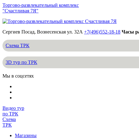
Торгово-развлекательный комплекс
"Счастливая 7Я"
Сергиев Посад, Вознесенская ул. 32А
+7(496)552-18-18
Часы ра
Схема ТРК
3D тур по ТРК
Мы в соцсетях
Видео тур
по ТРК
Схема
ТРК
Магазины