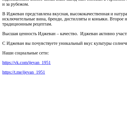
и за рубежом.
В Иджеван представлена вкусная, высококачественная и натур
исключительные вина, бренди, дистилляты и коньяки. Второе 
традиционным рецептам.
Высшая ценность Иджеван – качество. Иджеван активно участ
С Иджеван вы почувствуете уникальный вкус культуры солне
Наши социальные сети:
https://vk.com/ijevan_1951
https://t.me/ijevan_1951