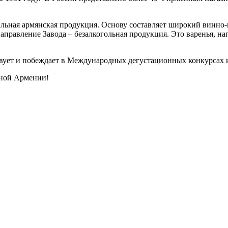
альная армянская продукция. Основу составляет широкий винно
направление Завода – безалкогольная продукция. Это варенья, н
вует и побеждает в Международных дегустационных конкурсах и
чной Армении!