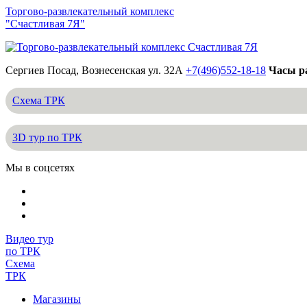
Торгово-развлекательный комплекс
"Счастливая 7Я"
Сергиев Посад, Вознесенская ул. 32А
+7(496)552-18-18
Часы ра
Схема ТРК
3D тур по ТРК
Мы в соцсетях
Видео тур
по ТРК
Схема
ТРК
Магазины