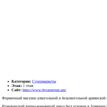
Категория:
Супермаркеты
Этаж:
1 этаж
Сайт:
https://www.ijevangroup.am/
Фирменный магазин алкогольной и безалкогольной армянской
Иджеванский винно-коньячный завод был основан в Армении в