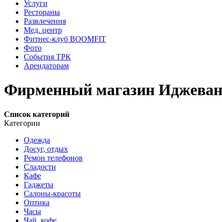
Услуги
Рестораны
Развлечения
Мед. центр
Фитнес-клуб BOOMFIT
Фото
События ТРК
Арендаторам
Фирменный магазин Иджева
Список категорий
Категории
Одежда
Досуг, отдых
Ремон телефонов
Сладости
Кафе
Гаджеты
Салоны-красоты
Оптика
Часы
Чай, кофе